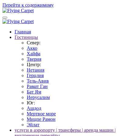
Перейти к содержимому
Главная
Гостиницы
Север:
Акко
Хайфа
Тверия
Центр:
Нетания
Герцлия
Тель-Авив
Рамат Ган
Бат Ям
Иерусалим
Юг:
Ашдод
Мертвое море
Мицпе Рамон
Эйлат
услуги в аэропорту | трансферы | аренда машин |
внутренние перелёты