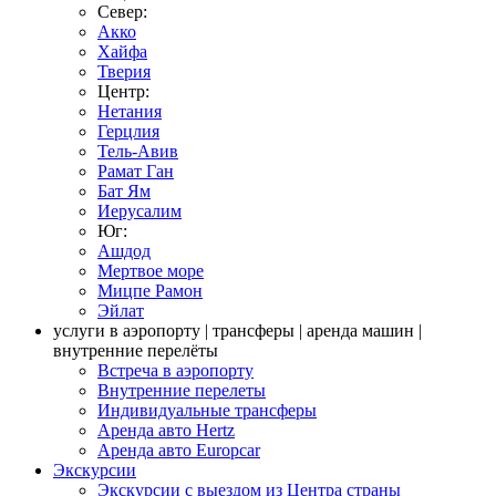
Север:
Акко
Хайфа
Тверия
Центр:
Нетания
Герцлия
Тель-Авив
Рамат Ган
Бат Ям
Иерусалим
Юг:
Ашдод
Мертвое море
Мицпе Рамон
Эйлат
услуги в аэропорту | трансферы | аренда машин |
внутренние перелёты
Встреча в аэропорту
Внутренние перелеты
Индивидуальные трансферы
Аренда авто Hertz
Аренда авто Europcar
Экскурсии
Экскурсии с выездом из Центра страны