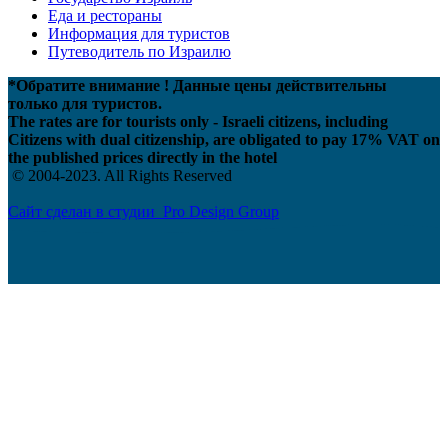
Еда и рестораны
Информация для туристов
Путеводитель по Израилю
*Обратите внимание ! Данные цены действительны
только для туристов.
The rates are for tourists only - Israeli citizens, including
Citizens with dual citizenship, are obligated to pay 17% VAT on
the published prices directly in the hotel
© 2004-2023. All Rights Reserved
Сайт сделан в студии Pro Design Group