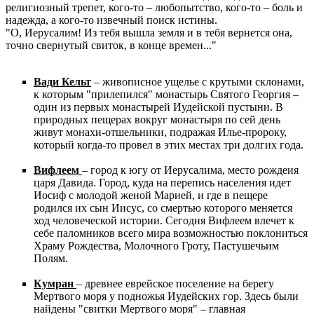
религиозный трепет, кого-то – любопытство, кого-то – боль и
надежда, а кого-то извечный поиск истины.
"О, Иерусалим! Из тебя вышла земля и в тебя вернется она,
точно свернутый свиток, в конце времен..."
Вади Кельт
– живописное ущелье с крутыми склонами,
к которым "прилепился" монастырь Святого Георгия –
один из первых монастырей Иудейской пустыни. В
природных пещерах вокруг монастыря по сей день
живут монахи-отшельники, подражая Илье-пророку,
который когда-то провел в этих местах три долгих года.
Вифлеем
– город к югу от Иерусалима, место рождеия
царя Давида. Город, куда на перепись населения идет
Иосиф с молодой женой Марией, и где в пещере
родился их сын Иисус, со смертью которого меняется
ход человеческой истории. Сегодня Вифлеем влечет к
себе паломников всего мира возможностью поклониться
Храму Рождества, Молочного Гроту, Пастушечьим
Полям.
Кумран
– древнее еврейское поселение на берегу
Мертвого моря у подножья Иудейских гор. Здесь были
найдены "свитки Мертвого моря" – главная