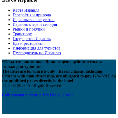
Карта Израиля
География и природа
Израильское искусство
Израиль вчера и сегодня
Рынки и покупки
Транспорт
Государство Израиль
Еда и рестораны
Информация для туристов
Путеводитель по Израилю
*Обратите внимание ! Данные цены действительны
только для туристов.
The rates are for tourists only - Israeli citizens, including
Citizens with dual citizenship, are obligated to pay 17% VAT on
the published prices directly in the hotel
© 2004-2023. All Rights Reserved
Сайт сделан в студии Pro Design Group