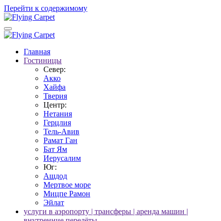
Перейти к содержимому
Главная
Гостиницы
Север:
Акко
Хайфа
Тверия
Центр:
Нетания
Герцлия
Тель-Авив
Рамат Ган
Бат Ям
Иерусалим
Юг:
Ашдод
Мертвое море
Мицпе Рамон
Эйлат
услуги в аэропорту | трансферы | аренда машин |
внутренние перелёты