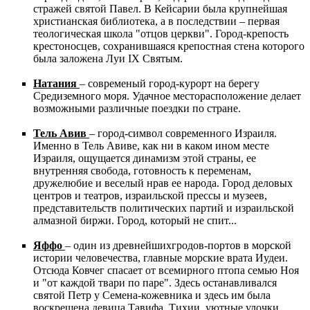
стражей святой Павел. В Кейсарии была крупнейшая
христианская библиотека, а в последствии – первая
теологическая школа "отцов церкви". Город-крепость
крестоносцев, сохранившаяся крепостная стена которого
была заложена Луи IX Святым.
Натания
– современый город-курорт на берегу
Средиземного моря. Удачное месторасположение делает
возможными различные поездки по стране.
Тель Авив
– город-символ современного Израиля.
Именно в Тель Авиве, как ни в каком ином месте
Израиля, ощущается динамизм этой страны, ее
внутренняя свобода, готовность к переменам,
дружелюбие и веселый нрав ее народа. Город деловых
центров и театров, израильской прессы и музеев,
представительств политических партий и израильской
алмазной биржи. Город, который не спит...
Яффо
– один из древнейшихгродов-портов в морской
истории человечества, главные морские врата Иудеи.
Отсюда Ковчег спасает от всемирного птопа семью Ноя
и "от каждой твари по паре". Здесь останавливался
святой Петр у Семена-кожевника и здесь им была
воскрешена девица Тавифа. Тихии, уютные улочки