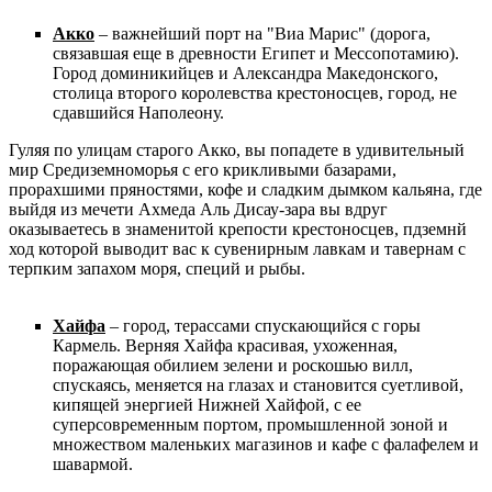
Акко
– важнейший порт на "Виа Марис" (дорога,
связавшая еще в древности Египет и Мессопотамию).
Город доминикийцев и Александра Македонского,
столица второго королевства крестоносцев, город, не
сдавшийся Наполеону.
Гуляя по улицам старого Акко, вы попадете в удивительный
мир Средиземноморья с его крикливыми базарами,
прорахшими пряностями, кофе и сладким дымком кальяна, где
выйдя из мечети Ахмеда Аль Дисау-зара вы вдруг
оказываетесь в знаменитой крепости крестоносцев, пдземнй
ход которой выводит вас к сувенирным лавкам и тавернам с
терпким запахом моря, специй и рыбы.
Хайфа
– город, терассами спускающийся с горы
Кармель. Верняя Хайфа красивая, ухоженная,
поражающая обилием зелени и роскошью вилл,
спускаясь, меняется на глазах и становится суетливой,
кипящей энергией Нижней Хайфой, с ее
суперсовременным портом, промышленной зоной и
множеством маленьких магазинов и кафе с фалафелем и
шавармой.