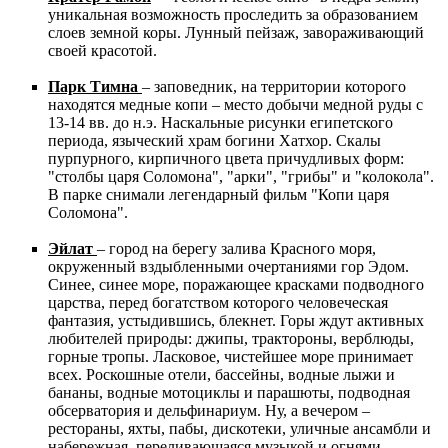
уникальная возможность проследить за образованием
слоев земной коры. Лунный пейзаж, завораживающий
своей красотой.
Парк Тимна
– заповедник, на территории которого
находятся медные копи – место добычи медной руды с
13-14 вв. до н.э. Наскальные рисунки египетского
периода, языческий храм богини Хатхор. Скалы
пурпурного, кирпичного цвета причудливых форм:
"столбы царя Соломона", "арки", "грибы" и "колокола".
В парке снимали легендарный фильм "Копи царя
Соломона".
Эйлат
– город на берегу залива Красного моря,
окруженный вздыбленными очертаниями гор Эдом.
Синее, синее море, поражающее красками подводного
царства, перед богатством которого человеческая
фантазия, устыдившись, блекнет. Горы ждут активных
любителей природы: джипы, трактороны, верблюды,
горные тропы. Ласковое, чистейшее море принимает
всех. Роскошные отели, бассейны, водные лыжи и
бананы, водные мотоциклы и парашюты, подводная
обсерватория и дельфинариум. Ну, а вечером –
рестораны, яхты, пабы, дискотеки, уличные ансамбли и
набережная, переливающаяся музыкой и огнями.