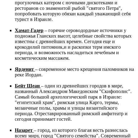
прогулочных катером с ночными дискотеками и
ресторанов со знаменитой рыбой "святого Петра",
попробовать которую обязан каждый уважающий себя
турист в Израиле.
Хамат-Гадер
– горячие сероводордные источники у
подножья Гланских высот, целебные свойства которых
известны с древнейших времен. Сегодня еще и
крокодилий питомник,и и раскопки терм имского
периода, и возможность насладиться лечебным и
косметическим массажем.
Ярденит
– современное место крещения паломников на
реке Иордан.
Бейт Шеан
– один из древнейших городов в мире,
названный Александром Македонским "Скифополис".
Самый большой археологический парк в Израиле:
"египетский храм", римская улица Карго, термы,
мозаичные полы, храмы и улицы византийского
периода. Отреставрированный римский амфитеатр и
сегодня принимает гостей.
Назарет
– город, из которого благая весть разнеслась
всему миру, город "Святого семейства". Современный