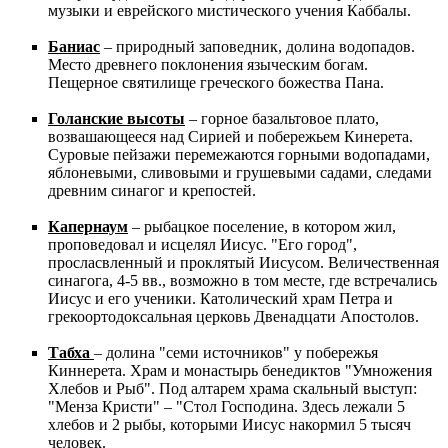
музыки и еврейского мистического учения Каббалы.
Баниас
– природный заповедник, долина водопадов.
Место древнего поклонения языческим богам.
Пещерное святилище греческого божества Пана.
Голанские высоты
– горное базальтовое плато,
возвашающееся над Сирией и побережьем Кинерета.
Суровые пейзажи перемежаются горными водопадами,
яблоневыми, сливовыми и грушевыми садами, следами
древним синагог и крепостей.
Капернаум
– рыбацкое поселение, в котором жил,
проповедовал и исцелял Иисус. "Его город",
просласвленный и проклятый Иисусом. Величественная
синагога, 4-5 вв., возможно в том месте, где встречались
Иисус и его ученики. Католический храм Петра и
грекоортодоксальная церковь Двенадцати Апостолов.
Табха
– долина "семи источников" у побережья
Киннерета. Храм и монастырь бенедиктов "Умножения
Хлебов и Рыб". Под алтарем храма скальный выступ:
"Менза Кристи" – "Стол Господина. Здесь лежали 5
хлебов и 2 рыбы, которыми Иисус накормил 5 тысяч
человек.