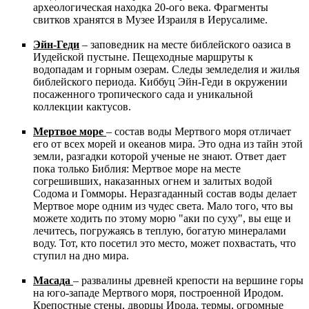
археологическая находка 20-ого века. Фрагменты
свитков хранятся в Музее Израиля в Иерусалиме.
Эйн-Геди
– заповедник на месте библейского оазиса в
Иудейской пустыне. Пещеходные маршруты к
водопадам и горным озерам. Следы земледелия и жилья
библейского периода. Киббуц Эйн-Геди в окружении
посаженного тропического сада и уникальной
коллекции кактусов.
Мертвое море
– состав воды Мертвого моря отличает
его от всех морей и океанов мира. Это одна из тайн этой
земли, разгадки которой ученые не знают. Ответ дает
пока только Библия: Мертвое море на месте
согрешивших, наказанных огнем и залитых водой
Содома и Гомморы. Неразгаданный состав воды делает
Мертвое море одним из чудес света. Мало того, что вы
можете ходить по этому морю "аки по суху", вы еще и
лечитесь, погружаясь в теплую, богатую минералами
воду. Тот, кто посетил это место, может похвастать, что
ступил на дно мира.
Масада
– развалины древней крепости на вершине горы
на юго-западе Мертвого моря, построенной Иродом.
Крепостные стены, дворцы Ирода, термы, огромные