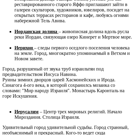
реставрированного старого Яффо приглашают зайти в
галереи скульторов, художников, ювелиров, посидет на
открытых террасах ресторанов и кафе, любуясь огнями
набережной Тель Авива.
Иорданская долина
– живописная долина вдоль русла
реки Иордан, связующая озеро Кинерет и Мертвое море.
Иерихон
– следы первого оседлого поселения человека
на земле. Город, многократно упоминаемый в Ветхом и
Новом завете.
Город, разрушеный от звука труб израильтян под
предвадительством Иисуса Навина.
Руины зимних дворцов царей Хасмонейских и Ирода.
Синагога 4-ого века, в которой сохранилсь мозаика со
словами: "Мир народу Израиля". Монастырь Каронталь на
горе Искушения.
Иерусалим
– Центр трех мировых религий. Начало
Мироздания. Столица Израиля.
Удивительный город удивительной судьбы. Город странный,
необъяснимый и прекрасный. Кого-то ведет сюда