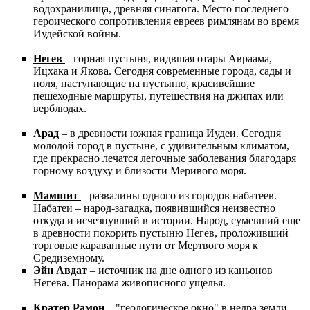
водохранилища, древняя синагога. Место последнего
героического сопротивления евреев римлянам во время
Иудейской войны.
Негев
– горная пустыня, видвшая отары Авраама,
Ицхака и Якова. Сегодня современные города, сады и
поля, наступающие на пустыню, красивейшие
пешеходные маршруты, путешествия на джипах или
верблюдах.
Арад
– в древности южная граница Иудеи. Сегодня
молодой город в пустыне, с удивительным климатом,
где прекрасно лечатся легочные заболевания благодаря
горному воздуху и близости Меривого моря.
Мамшит
– развалины одного из городов набатеев.
Набатеи – народ-загадка, появившийся неизвестно
откуда и исчезнувший в истории. Народ, сумевший еще
в древности покорить пустыню Негев, проложивший
торговые караванные пути от Мертвого моря к
Средиземному.
Эйн Авдат
– источник на дне одного из каньонов
Негева. Панорама живописного ущелья.
Кратер Рамон
– "геологическое окно" в недра земли,