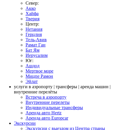
Север:
Акко
Хайфа
Тверия
Центр:
Нетания
Герцлия
Тель-Авив
Рамат Ган
Бат Ям
Иерусалим
Юг:
Ашдод
Мертвое море
Мицпе Рамон
Эйлат
услуги в аэропорту | трансферы | аренда машин |
внутренние перелёты
Встреча в аэропорту
Внутренние перелеты
Индивидуальные трансферы
Аренда авто Hertz
Аренда авто Europcar
Экскурсии
Экскурсии с выездом из Центра страны