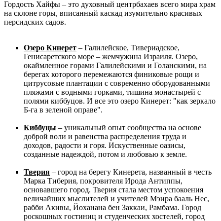
Гордость Хайфы – это духовный центрбахаев всего мира храм
на склоне горы, вписанный каскад изумительно красивых
персидских садов.
Озеро Кинерет
– Галилейское, Тивериадское,
Генисаретского море – жемчужина Израиля. Озеро,
окаймленное горами Галилейскими и Голанскими, на
берегах которого перемежаются финиковые рощи и
цитрусовые плантации с современно оборудованными
пляжами с водными горками, тишина монастырей с
полями киббуцов. И все это озеро Кинерет: "как зеркало
Б-га в зеленой оправе".
Киббуцы
– уникальный опыт сообщества на основе
доброй воли и равенства распределения труда и
доходов, радости и горя. Искуственные оазисы,
созданные надеждой, потом и любовью к земле.
Тверия
– город на берегу Кинерета, названный в честь
Марка Тиберия, покровителя Ирода Антиппы,
основавшего город. Тверия стала местом успокоения
величайших мыслителей и учителей Мэира бааль Нес,
рабби Акивы, Йоханана бен Заккаи, Рамбама. Город
роскошных гостиниц и студенческих хостелей, город