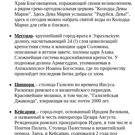
Храм Благовещения, поражающий своим великолепием,
а рядом греко-ортодоксальная церковь "Колодца Девы
Марии". Здесь Дева Мария услышала: "Радуйся, Дева!",
здесь и сегодня можно набрать святой воды из Колодца
Марии для себя и близких.
Меггидо
- крупнейший город-врата в Эзраэльскую
долину, насчитывающий 24 (!) слоя цивилизаций:
крепостнвя стена и конюшни царя Соломона,
описанные в ветхом завете, пилоны царя Ахава.
Сложнейшая система водоснабжения крепости. У
подножья долина Армагеддон, упоминаемая в
Апокалипсисе Иоанна Богослова, где по пророчеству
произойдет последняя битва добра со злом.
Циппори
– столица Галилеи во времена Иисуса.
Раскопки римского и византийского периодов.
Красивейшие мозаики, в том числе, "Галилейская
Джаконда", взирающая на нас почти 2000 лет.
Кейсария
– город-порт, основанный Иродом Великим,
и названный в честь императора Цезаря Августа.
Резиденция римских прокураторов Иудеи, в том числе и
Понтия Пилата. Столица Палестины в византийский
период. Здесь, в Кейсарии, содержался 2 года под