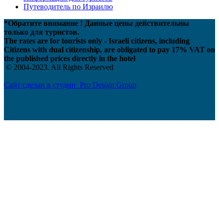
Путеводитель по Израилю
*Обратите внимание ! Данные цены действительны
только для туристов.
The rates are for tourists only - Israeli citizens, including
Citizens with dual citizenship, are obligated to pay 17% VAT on
the published prices directly in the hotel
© 2004-2023. All Rights Reserved
Сайт сделан в студии Pro Design Group