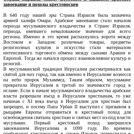
завоевание и походы крестоносцев
В 640 году нашей эры Страна Израиля была захвачена
армией халифа Омара. Арабское завоевание стало началом
периода мусульманского владычества в Стране Израиля,
периода, имевшего немаловажное значение для всего
региона. Именно в это время распахнулись ворота между
Востоком и Западом: различные товары, предметы
религиозных культов и искусства стали материалом
интенсивного торгового обмена между сынами Аравии и
Европой. Тогда же начался процесс взаимовлияние культур и
религий.
В мусульманской традиции Иерусалим рассматривался как
святой для них город, так как именно в Иерусалиме вознесся
на небо пророк Мухаммед. Таким образом, мусульмане
превратили Иерусалим в третий по значимости город в
исламе. Если в начале мусульманского владычества арабские
власти разрешали въезд в Иерусалим христианам, то уже
начиная с XI века въезд в Иерусалим для христиан был
запрещен, и посему Папа Урбан II выступил с призывом к
рыцарям Европы отправиться в крестовый поход для
освобождения святынь христиан и святых мест из-под власти
мусульман. Первый крестовый поход завершился
завоеванием Иерусалима в 1099 году. Во времена
пребывания крестоносцев в стране Израиль превратился в