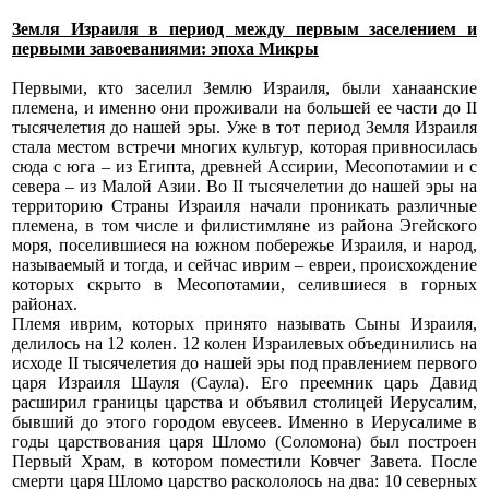
Земля Израиля в период между первым заселением и
первыми завоеваниями: эпоха Микры
Первыми, кто заселил Землю Израиля, были ханаанские
племена, и именно они проживали на большей ее части до II
тысячелетия до нашей эры. Уже в тот период Земля Израиля
стала местом встречи многих культур, которая привносилась
сюда с юга – из Египта, древней Ассирии, Месопотамии и с
севера – из Малой Азии. Во II тысячелетии до нашей эры на
территорию Страны Израиля начали проникать различные
племена, в том числе и филистимляне из района Эгейского
моря, поселившиеся на южном побережье Израиля, и народ,
называемый и тогда, и сейчас иврим – евреи, происхождение
которых скрыто в Месопотамии, селившиеся в горных
районах.
Племя иврим, которых принято называть Сыны Израиля,
делилось на 12 колен. 12 колен Израилевых объединились на
исходе II тысячелетия до нашей эры под правлением первого
царя Израиля Шауля (Саула). Его преемник царь Давид
расширил границы царства и объявил столицей Иерусалим,
бывший до этого городом евусеев. Именно в Иерусалиме в
годы царствования царя Шломо (Соломона) был построен
Первый Храм, в котором поместили Ковчег Завета. После
смерти царя Шломо царство раскололось на два: 10 северных