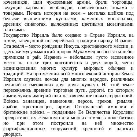
кочевников, шли чужеземные армии, брели торговцы,
ведущие караваны верблюдов, навьюченных тюками с
товарами. Печать история на всем – могилах шейхов под
белыми выцветшими куполами, каменных монастырях,
древних синагогах, выложенных цветными мозаичными
плитками.
Государство Израиль было создано в Стране Израиля, на
земле, завещанной по еврейской традиции народу Израиля.
Эта земля – место рождения Иисуса, христианского мессии, и
здесь же мусульманский пророк Мухаммед вознесся на небо,
прямиком в рай. Израиль – небольшое, густо заселенное
место на стыке трех континентов и двух морей, место
возникновения многих культур, мировых обычаев и
традиций. На протяжении всей многовековой истории Земля
Израиля служила домом для многих народов, различных
религий и сменяющих друг друга культур. На этой земле
пересекались древние торговые пути, дороги, по которым
армии чужих империй шли на завоевание новых территорий.
Войска ханаанцев, вавилонян, персов, греков, римлян,
арабов, крестоносцев, армия Оттоманской империи и
британские войска – подданные Ее Величества Королевы
превратили эту желанную для многих землю в поле битвы,
но при этом построили на ней множество
фортификационных сооружений, крепостей и царских
дворцов.