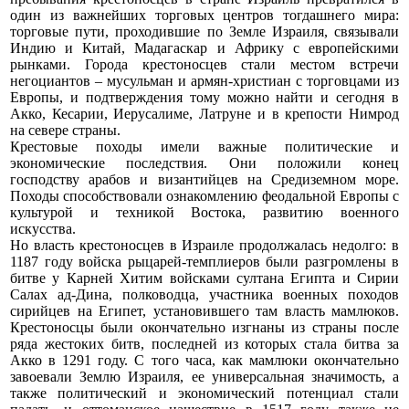
один из важнейших торговых центров тогдашнего мира:
торговые пути, проходившие по Земле Израиля, связывали
Индию и Китай, Мадагаскар и Африку с европейскими
рынками. Города крестоносцев стали местом встречи
негоциантов – мусульман и армян-христиан с торговцами из
Европы, и подтверждения тому можно найти и сегодня в
Акко, Кесарии, Иерусалиме, Латруне и в крепости Нимрод
на севере страны.
Крестовые походы имели важные политические и
экономические последствия. Они положили конец
господству арабов и византийцев на Средиземном море.
Походы способствовали ознакомлению феодальной Европы с
культурой и техникой Востока, развитию военного
искусства.
Но власть крестоносцев в Израиле продолжалась недолго: в
1187 году войска рыцарей-темплиеров были разгромлены в
битве у Карней Хитим войсками султана Египта и Сирии
Салах ад-Дина, полководца, участника военных походов
сирийцев на Египет, установившего там власть мамлюков.
Крестоносцы были окончательно изгнаны из страны после
ряда жестоких битв, последней из которых стала битва за
Акко в 1291 году. С того часа, как мамлюки окончательно
завоевали Землю Израиля, ее универсальная значимость, а
также политический и экономический потенциал стали