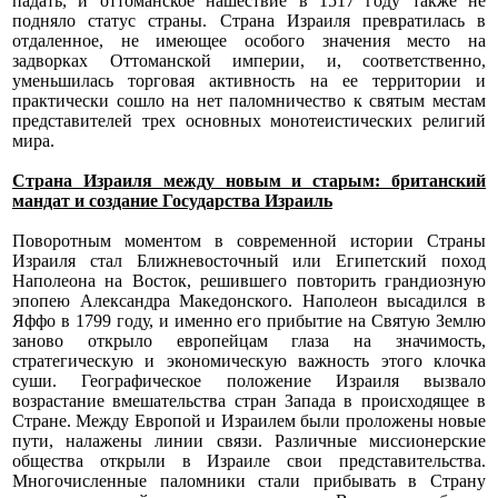
падать, и оттоманское нашествие в 1517 году также не
подняло статус страны. Страна Израиля превратилась в
отдаленное, не имеющее особого значения место на
задворках Оттоманской империи, и, соответственно,
уменьшилась торговая активность на ее территории и
практически сошло на нет паломничество к святым местам
представителей трех основных монотеистических религий
мира.
Страна Израиля между новым и старым: британский
мандат и создание Государства Израиль
Поворотным моментом в современной истории Страны
Израиля стал Ближневосточный или Египетский поход
Наполеона на Восток, решившего повторить грандиозную
эпопею Александра Македонского.
Наполеон высадился в
Яффо в 1799 году, и именно его прибытие на Святую Землю
заново открыло европейцам глаза на значимость,
стратегическую и экономическую важность этого клочка
суши. Географическое положение Израиля вызвало
возрастание вмешательства стран Запада в происходящее в
Стране. Между Европой и Израилем были проложены новые
пути, налажены линии связи. Различные миссионерские
общества открыли в Израиле свои представительства.
Многочисленные паломники стали прибывать в Страну