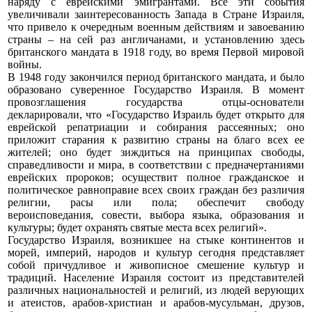
наряду с еврейскими эмигрантами. Все эти события
увеличивали заинтересованность Запада в Стране Израиля,
что привело к очередным военным действиям и завоеванию
страны – на сей раз англичанами, и установлению здесь
британского мандата в 1918 году, во время Первой мировой
войны.
В 1948 году закончился период британского мандата, и было
образовано суверенное Государство Израиля. В момент
провозглашения государства отцы-основатели
декларировали, что «Государство Израиль будет открыто для
еврейской репатриации и собирания рассеянных; оно
приложит старания к развитию страны на благо всех ее
жителей; оно будет зиждиться на принципах свободы,
справедливости и мира, в соответствии с предначертаниями
еврейских пророков; осуществит полное гражданское и
политическое равноправие всех своих граждан без различия
религии, расы или пола; обеспечит свободу
вероисповедания, совести, выбора языка, образования и
культуры; будет охранять святые места всех религий».
Государство Израиля, возникшее на стыке континентов и
морей, империй, народов и культур сегодня представляет
собой причудливое и живописное смешение культур и
традиций. Население Израиля состоит из представителей
различных национальностей и религий, из людей верующих
и атеистов, арабов-христиан и арабов-мусульман, друзов,