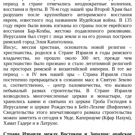
период в стране отмечались неоднократные волнения,
восстания и бунты. В 70-м году нашей эры Второй Храм был
разрушен после крупнейшего антиримского восстания
евреев, известного под названием Иудейская война. В 135
году евреи были вновь изгнаны из страны после еврейского
восстания Бар-Кохбы, жестоко подавленного римлянами.
Иерусалим был стерт с лица земли и на его руинах построен
римский город Элия Капитолина.
Иисус, мессия христиан, основатель новой религии –
христианства, родился в Стране Израиля в годы римского
владычества, но прошло около 300 лет, прежде чем
христианство было признано и стало легитимной религией
на просторах римской и византийской империи. В тот же
период – в IV век нашей эры – Страна Израиля стала
постепенно превращаться в сознании масс в Святую Землю
и, соответственно, – центр паломничества, что вызвало
небывалый размах строительства. В Стране Израиля
возводились многочисленные церкви и монастыри, где
хранились камни и святыни из церкви Гроба Господня в
Иерусалиме и церкви Рождества в Бейт-Лехеме (Вифлееме).
Свидетельства этого впечатляющего размаха строительства
можно заметить и сегодня в Увде, Капернауме (Кфар Нахум),
Хамат Гадере и в Латруне.
Страна Израиля между Востоком и Западом: арабское