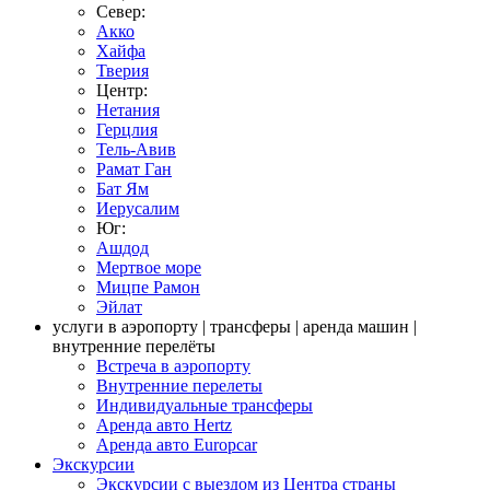
Север:
Акко
Хайфа
Тверия
Центр:
Нетания
Герцлия
Тель-Авив
Рамат Ган
Бат Ям
Иерусалим
Юг:
Ашдод
Мертвое море
Мицпе Рамон
Эйлат
услуги в аэропорту | трансферы | аренда машин |
внутренние перелёты
Встреча в аэропорту
Внутренние перелеты
Индивидуальные трансферы
Аренда авто Hertz
Аренда авто Europcar
Экскурсии
Экскурсии с выездом из Центра страны