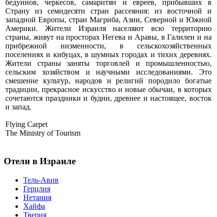
бедуинов, черкесов, самаритян и евреев, прибывших в
Страну из семидесяти стран рассеяния: из восточной и
западной Европы, стран Магриба, Азии, Северной и Южной
Америки. Жители Израиля населяют всю территорию
страны, живут на просторах Негева и Аравы, в Галилеи и на
прибрежной низменности, в сельскохозяйственных
поселениях и кибуцах, в шумных городах и тихих деревнях.
Жители страны заняты торговлей и промышленностью,
сельским хозяйством и научными исследованиями. Это
смешение культур, народов и религий породило богатые
традиции, прекрасное искусство и новые обычаи, в которых
сочетаются праздники и будни, древнее и настоящее, восток
и запад.
Flying Carpet
The Ministry of Tourism
Отели в Израиле
Тель-Авив
Герцлия
Нетания
Хайфа
Тверия