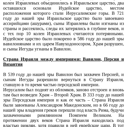
колен Израилевых объединились в Израильское царство, два
оставшихся основали Иудейское царство, местом
расположения которого стали Иерусалимские горы. В 721
году до нашей эры Израильское царство было завоевано
ассирийцами (ашурами), сыны Израилевы были изгнаны из
страны и рассеялись, следы их затерялись в глубине веков, и
с тех пор 10 колен Израилевых считаются потерянными.
Иудейское царство было покорено в 586 году до нашей эры
вавилонянами и их царем Навуходоносором, Храм разрушен,
и сыны Иегуды угнаны в Вавилон.
Страна Израиля между империями: Вавилон, Персия и
Византия
В 539 году до нашей эры Вавилон был захвачен Персией, и
сынам Иегуды разрешили вернуться в Страну Израиля,
ставшую в то время частью персидской империи.
Иерусалим был поднят из обломков, заново отстроен и вновь
там был возведен Храм – Второй Храм. В 333 году до нашей
эры Персидская империя и как ее часть – Страна Израиля
были завоеваны Александром Македонским, но в 66 году до
нашей эры владения греков перешли под власть Рима, будучи
захваченными римлянином Помпеем Великим. На
протяжении двух веков Страна Израиля находилась под
властью римлян, хотя правили в ней еврейские цари. В тот