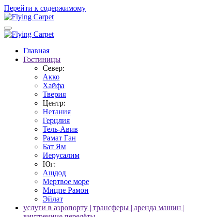
Перейти к содержимому
Главная
Гостиницы
Север:
Акко
Хайфа
Тверия
Центр:
Нетания
Герцлия
Тель-Авив
Рамат Ган
Бат Ям
Иерусалим
Юг:
Ашдод
Мертвое море
Мицпе Рамон
Эйлат
услуги в аэропорту | трансферы | аренда машин |
внутренние перелёты