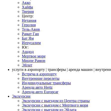
Акко
Хайфа
Тверия
Центр:
Нетания
Герцлия
Тель-Авив
Рамат Ган
Бат Ям
Иерусалим
Юг:
Ашдод
Мертвое море
Мицпе Рамон
Эйлат
услуги в аэропорту | трансферы | аренда машин | внутрен
Встреча в аэропорту
Внутренние перелеты
Индивидуальные трансферы
Аренда авто Hertz
Аренда авто Europcar
Экскурсии
Экскурсии с выездом из Центра страны
Экскурсии с выездом c Мертвого моря
Экскурсии с выездом из Эйлата