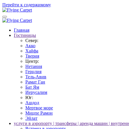
Перейти к содержимому
Главная
Гостиницы
Север:
Акко
Хайфа
Тверия
Центр:
Нетания
Герцлия
Тель-Авив
Рамат Ган
Бат Ям
Иерусалим
Юг:
Ашдод
Мертвое море
Мицпе Рамон
Эйлат
услуги в аэропорту | трансферы | аренда машин | внутрен
Встреча в аэропорту