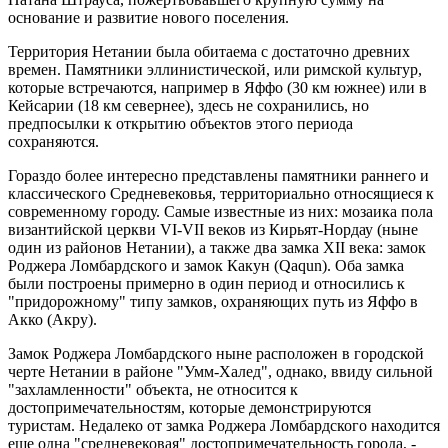
основание и развитие нового поселения.
Территория Нетании была обитаема с достаточно древних
времен. Памятники эллинистической, или римской культур,
которые встречаются, например в Яффо (30 км южнее) или в
Кейсарии (18 км севернее), здесь не сохранились, но
предпосылки к открытию объектов этого периода
сохраняются.
Гораздо более интересно представлены памятники раннего и
классического Средневековья, территориально относящиеся к
современному городу. Самые известные из них: мозаика пола
византийской церкви VI-VII веков из Кирьят-Нордау (ныне
один из районов Нетании), а также два замка XII века: замок
Роджера Ломбардского и замок Какун (Qaqun). Оба замка
были построены примерно в один период и относились к
"придорожному" типу замков, охраняющих путь из Яффо в
Акко (Акру).
Замок Роджера Ломбардского ныне расположен в городской
черте Нетании в районе "Умм-Халед", однако, ввиду сильной
"захламленности" объекта, не относится к
достопримечательностям, которые демонстрируются
туристам. Недалеко от замка Роджера Ломбардского находится
еще одна "средневековая" достопримечательность города, -