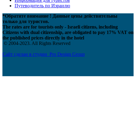
Информация для туристов
Путеводитель по Израилю
*Обратите внимание ! Данные цены действительны
только для туристов.
The rates are for tourists only - Israeli citizens, including
Citizens with dual citizenship, are obligated to pay 17% VAT on
the published prices directly in the hotel
© 2004-2023. All Rights Reserved
Сайт сделан в студии Pro Design Group