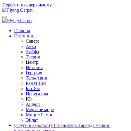
Перейти к содержимому
Главная
Гостиницы
Север:
Акко
Хайфа
Тверия
Центр:
Нетания
Герцлия
Тель-Авив
Рамат Ган
Бат Ям
Иерусалим
Юг:
Ашдод
Мертвое море
Мицпе Рамон
Эйлат
услуги в аэропорту | трансферы | аренда машин |
внутренние перелёты