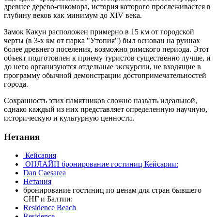
древнее дерево-сикомора, история которого прослеживается в
глубину веков как минимум до XIV века.
Замок Какун расположен примерно в 15 км от городской
черты (в 3-х км от парка "Утопия") был основан на руинах
более древнего поселения, возможно римского периода. Этот
объект подготовлен к приему туристов существенно лучше, и
до него организуются отдельные экскурсии, не входящие в
программу обычной демонстрации достопримечательностей
города.
Сохранность этих памятников сложно назвать идеальной,
однако каждый из них представляет определенную научную,
историческую и культурную ценности.
Нетания
Кейсария
ОНЛАЙН бронирование гостиниц Кейсарии:
Dan Caesarea
Нетания
бронирование гостиниц по ценам для стран бывшего
СНГ и Балтии:
Residence Beach
Residence