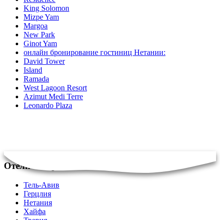
King Solomon
Mizpe Yam
Margoa
New Park
Ginot Yam
онлайн бронирование гостиниц Нетании:
David Tower
Island
Ramada
West Lagoon Resort
Azimut Medi Terre
Leonardo Plaza
Отели в Израиле
Тель-Авив
Герцлия
Нетания
Хайфа