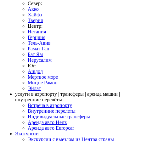
Север:
Акко
Хайфа
Тверия
Центр:
Нетания
Герцлия
Тель-Авив
Рамат Ган
Бат Ям
Иерусалим
Юг:
Ашдод
Мертвое море
Мицпе Рамон
Эйлат
услуги в аэропорту | трансферы | аренда машин |
внутренние перелёты
Встреча в аэропорту
Внутренние перелеты
Индивидуальные трансферы
Аренда авто Hertz
Аренда авто Europcar
Экскурсии
Экскурсии с выездом из Центра страны