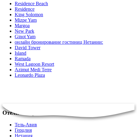
Residence Beach
Residence
King Solomon
Mizpe Yam
Margoa
New Park
Ginot Yam
онлайн бронирование гостиниц Нетании:
David Tower
Island
Ramada
West Lagoon Resort
Azimut Medi Terre
Leonardo Plaza
Отели в Израиле
Тель-Авив
Герцлия
Нетания