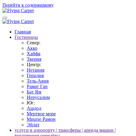
Перейти к содержимому
Главная
Гостиницы
Север:
Акко
Хайфа
Тверия
Центр:
Нетания
Герцлия
Тель-Авив
Рамат Ган
Бат Ям
Иерусалим
Юг:
Ашдод
Мертвое море
Мицпе Рамон
Эйлат
услуги в аэропорту | трансферы | аренда машин |
внутренние перелёты