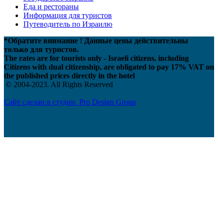
Еда и рестораны
Информация для туристов
Путеводитель по Израилю
*Обратите внимание ! Данные цены действительны
только для туристов.
The rates are for tourists only - Israeli citizens, including
Citizens with dual citizenship, are obligated to pay 17% VAT on
the published prices directly in the hotel
© 2004-2023. All Rights Reserved
Сайт сделан в студии Pro Design Group