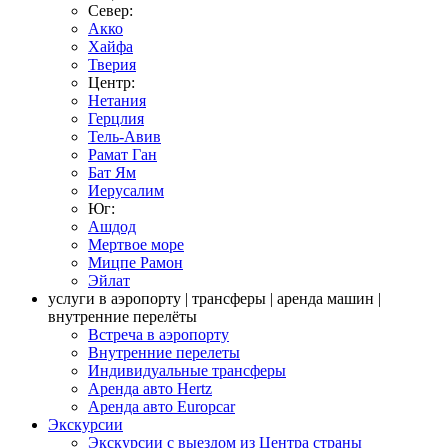
Север:
Акко
Хайфа
Тверия
Центр:
Нетания
Герцлия
Тель-Авив
Рамат Ган
Бат Ям
Иерусалим
Юг:
Ашдод
Мертвое море
Мицпе Рамон
Эйлат
услуги в аэропорту | трансферы | аренда машин |
внутренние перелёты
Встреча в аэропорту
Внутренние перелеты
Индивидуальные трансферы
Аренда авто Hertz
Аренда авто Europcar
Экскурсии
Экскурсии с выездом из Центра страны