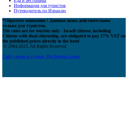
Еда и рестораны
Информация для туристов
Путеводитель по Израилю
*Обратите внимание ! Данные цены действительны
только для туристов.
The rates are for tourists only - Israeli citizens, including
Citizens with dual citizenship, are obligated to pay 17% VAT on
the published prices directly in the hotel
© 2004-2023. All Rights Reserved
Сайт сделан в студии Pro Design Group