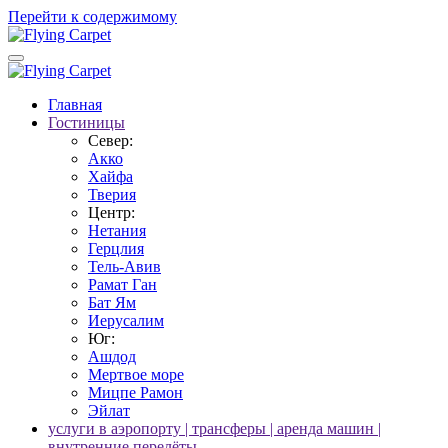
Перейти к содержимому
Главная
Гостиницы
Север:
Акко
Хайфа
Тверия
Центр:
Нетания
Герцлия
Тель-Авив
Рамат Ган
Бат Ям
Иерусалим
Юг:
Ашдод
Мертвое море
Мицпе Рамон
Эйлат
услуги в аэропорту | трансферы | аренда машин |
внутренние перелёты