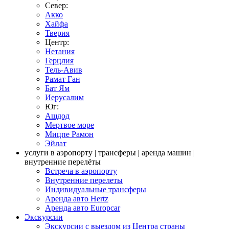
Север:
Акко
Хайфа
Тверия
Центр:
Нетания
Герцлия
Тель-Авив
Рамат Ган
Бат Ям
Иерусалим
Юг:
Ашдод
Мертвое море
Мицпе Рамон
Эйлат
услуги в аэропорту | трансферы | аренда машин |
внутренние перелёты
Встреча в аэропорту
Внутренние перелеты
Индивидуальные трансферы
Аренда авто Hertz
Аренда авто Europcar
Экскурсии
Экскурсии с выездом из Центра страны