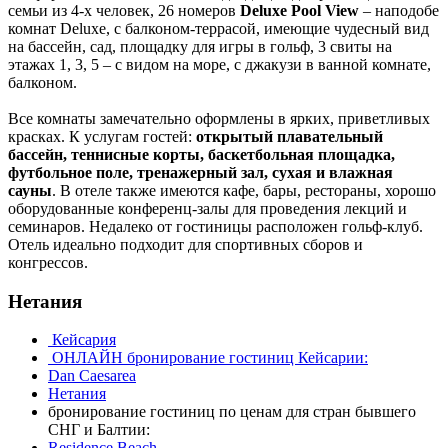
семьи из 4-х человек, 26 номеров
Deluxe Pool View
– наподобе
комнат Deluxe, с балконом-террасой, имеющие чудесный вид
на бассейн, сад, площадку для игры в гольф, 3 свиты на
этажах 1, 3, 5 – с видом на море, с джакузи в ванной комнате,
балконом.
Все комнаты замечательно оформлены в ярких, приветливых
красках. К услугам гостей:
открытый плавательный
бассейн, теннисные корты, баскетбольная площадка,
футбольное поле, тренажерный зал, сухая и влажная
сауны
. В отеле также имеются кафе, бары, рестораны, хорошо
оборудованные конференц-залы для проведения лекций и
семинаров. Недалеко от гостиницы расположен гольф-клуб.
Отель идеально подходит для спортивных сборов и
конгрессов.
Нетания
Кейсария
ОНЛАЙН бронирование гостиниц Кейсарии:
Dan Caesarea
Нетания
бронирование гостиниц по ценам для стран бывшего
СНГ и Балтии:
Residence Beach