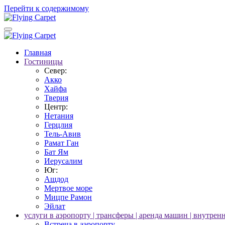
Перейти к содержимому
Главная
Гостиницы
Север:
Акко
Хайфа
Тверия
Центр:
Нетания
Герцлия
Тель-Авив
Рамат Ган
Бат Ям
Иерусалим
Юг:
Ашдод
Мертвое море
Мицпе Рамон
Эйлат
услуги в аэропорту | трансферы | аренда машин | внутрен
Встреча в аэропорту