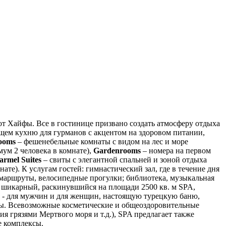
т Хайфы. Все в гостинице призвано создать атмосферу отдыха
щем кухню для гурманов с акцентом на здоровом питании,
ooms
– фешенебельные комнаты с видом на лес и море
мум 2 человека в комнате),
Garden
rooms
– номера на первом
armel
Suites
– свиты с элегантной спальней и зоной отдыха
ате). К услугам гостей: гимнастический зал, где в течение дня
маршруты, велосипедные прогулки; библиотека, музыкальная
 – шикарный, раскинувшийся на площади 2500 кв. м SPA,
 - для мужчин и для женщин, настоящую турецкую баню,
еты. Всевозможные косметические и общеоздоровительные
я грязями Мертвого моря и т.д.), SPA предлагает также
е комплексы.