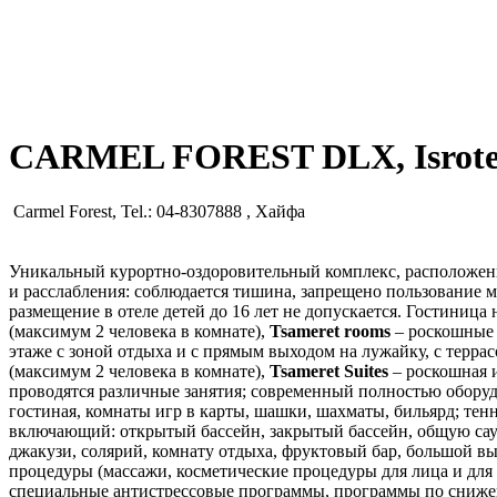
CARMEL FOREST DLX, Isrotel
Carmel Forest, Tel.: 04-8307888 , Хайфа
Уникальный курортно-оздоровительный комплекс, расположенны
и расслабления: соблюдается тишина, запрещено пользование 
размещение в отеле детей до 16 лет не допускается. Гостиница
(максимум 2 человека в комнате),
Tsameret
rooms
– роскошные 
этаже с зоной отдыха и с прямым выходом на лужайку, с террас
(максимум 2 человека в комнате),
Tsameret
Suites
– роскошная и
проводятся различные занятия; современный полностью обору
гостиная, комнаты игр в карты, шашки, шахматы, бильярд; тен
включающий: открытый бассейн, закрытый бассейн, общую сау
джакузи, солярий, комнату отдыха, фруктовый бар, большой в
процедуры (массажи, косметические процедуры для лица и для т
специальные антистрессовые программы, программы по сниже