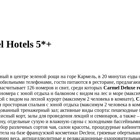
 Hotels 5*+
й в центре зеленой рощи на горе Кармель, в 20 минутах езды о
мобильными телефонами, гости питаются в ресторане, предлагаю
 насчитывает 126 номеров и свит, среди которых
Carmel
Deluxe
r
номера с зоной отдыха и балконом с видом на лес и море (макси
ой с видом на лесной курорт (максимум 2 человека в комнате),
C
 просторная спальня с зоной отдыха (максимум 2 человека в комн
дованный тренажерный зал; активные виды спорта: пешеходные 
нисный корт, залы для проведения лекций и семинаров, а также
ну, отдельные сухую и влажную сауны с холодными бассейными
ыбор различных сортов чая, салон красоты, процедурные кабин
ела на базе французской косметики Decleor, грязевые обертывани
нию веса, антицеллюлитные и релаксационные оздоровительны