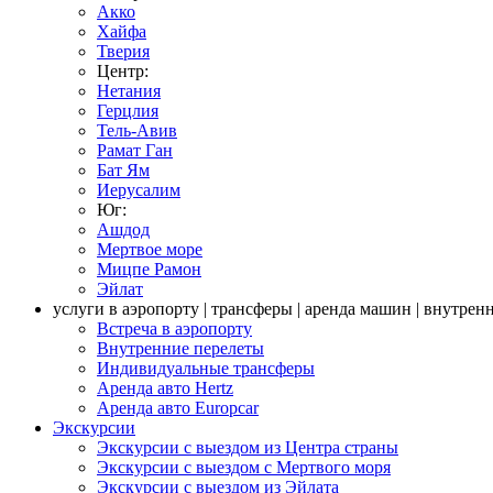
Акко
Хайфа
Тверия
Центр:
Нетания
Герцлия
Тель-Авив
Рамат Ган
Бат Ям
Иерусалим
Юг:
Ашдод
Мертвое море
Мицпе Рамон
Эйлат
услуги в аэропорту | трансферы | аренда машин | внутрен
Встреча в аэропорту
Внутренние перелеты
Индивидуальные трансферы
Аренда авто Hertz
Аренда авто Europcar
Экскурсии
Экскурсии с выездом из Центра страны
Экскурсии с выездом c Мертвого моря
Экскурсии с выездом из Эйлата