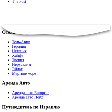
The Post
Отели в Израиле
Тель-Авив
Герцлия
Нетания
Хайфа
Тверия
Иерусалим
Эйлат
Мертвое море
Аренда Авто
Аренда авто Europcar
Аренда авто Hertz
Путеводитель по Израилю