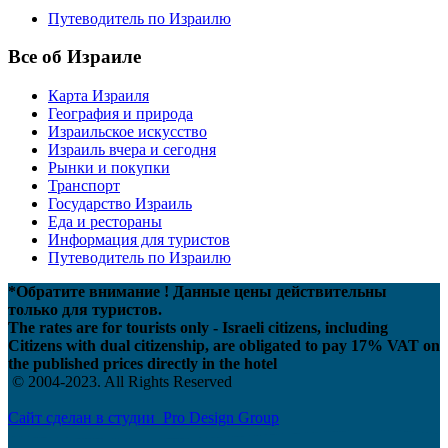
Путеводитель по Израилю
Все об Израиле
Карта Израиля
География и природа
Израильское искусство
Израиль вчера и сегодня
Рынки и покупки
Транспорт
Государство Израиль
Еда и рестораны
Информация для туристов
Путеводитель по Израилю
*Обратите внимание ! Данные цены действительны
только для туристов.
The rates are for tourists only - Israeli citizens, including
Citizens with dual citizenship, are obligated to pay 17% VAT on
the published prices directly in the hotel
© 2004-2023. All Rights Reserved
Сайт сделан в студии Pro Design Group