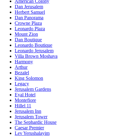
American Colony
Dan Jerusalem
Herbert Samuel
Dan Panorama
Crowne Plaza
Leonardo Plaza
Mount Zion
Dan Boutique
Leonardo Boutique
Leonardo Jerusalem
Villa Brown Moshava
Harmony
Arthur
Bezalel
King Solomon
Legacy
Jerusalem Gardens
Eyal Hotel
Montefiore
Hillel 11
Jerusalem Inn
Jerusalem Tower
The Sephardic House
Caesar Premier
Lev Yerushalayim