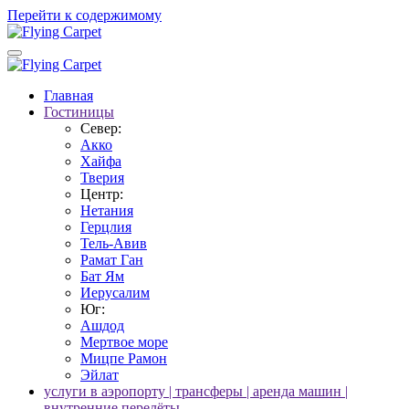
Перейти к содержимому
Главная
Гостиницы
Север:
Акко
Хайфа
Тверия
Центр:
Нетания
Герцлия
Тель-Авив
Рамат Ган
Бат Ям
Иерусалим
Юг:
Ашдод
Мертвое море
Мицпе Рамон
Эйлат
услуги в аэропорту | трансферы | аренда машин |
внутренние перелёты