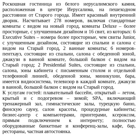
Роскошная гостиница из белого иерусалимского камня,
расположенная в центре Иерусалима, на пешеходном
расстоянии от Старого города. Имеет красивый внутренний
дворик. Насчитывает 278 номеров, включая стандартные
комнаты с видом на новый город, комнаты Deluxe – более
просторные, с улучшенным дизайном и 16 свит, из которых: 6
Executive Suites – номера более просторные, чем свиты Junior,
с улучшенным дизайном, состоящие из спальни и салона с
видом на Старый город, 2 ванные комнаты; 6 номеров-
пентхауз, состоящие из спальни, салона с обеденной зоной,
джакузи в ванной комнате, большой балкон с видом на
Старый город; 2 Presidential Suites, состоящие из спальни,
салона, зоны кабинета с письменным столом и отдельной
телефонной линией, обеденной зоны, миникухни, бара,
имеется видиосистема, телевизор в каждой комнате, джакузи
в ванной, большой балкон с видом на Старый город.
К услугам гостей: плавательный бассейн, открытый – летом,
крытый и с подогревом – зимой; SPA, включающий
тренажерный зал, гимнастические залы, турецкую баню,
финскую сауну, салон красоты, процедурные кабинеты;
бизнес-центр с компьютерами, принтерами, ксероксом,
прямым подключением к интернету; полностью
оборудованные банкетные и конференц-залы, кафе, бар,
рестораны, частная автостоянка.