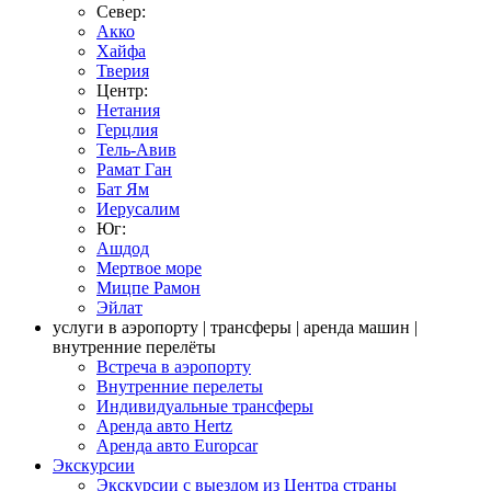
Север:
Акко
Хайфа
Тверия
Центр:
Нетания
Герцлия
Тель-Авив
Рамат Ган
Бат Ям
Иерусалим
Юг:
Ашдод
Мертвое море
Мицпе Рамон
Эйлат
услуги в аэропорту | трансферы | аренда машин |
внутренние перелёты
Встреча в аэропорту
Внутренние перелеты
Индивидуальные трансферы
Аренда авто Hertz
Аренда авто Europcar
Экскурсии
Экскурсии с выездом из Центра страны