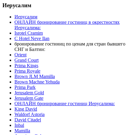
Иерусалим
Иерусалим
ОНЛАЙН бронирование гостиниц в окрестностях
Иерусалима:
Isrotel Cramim
C Hotel Neve Ilan
бронирование гостиниц по ценам для стран бывшего
СНГ и Балтии:
Orient
Grand Court
Prima Kings
Prima Royale
Brown JLM Mamilla
Brown Machne Yehuda
Prima Park
Jerusalem Gold
Jerusalem Gate
ОНЛАЙН бронирование гостиниц Иерусалима:
King David
Waldorf Astoria
David Citadel
Inbal
Mamilla