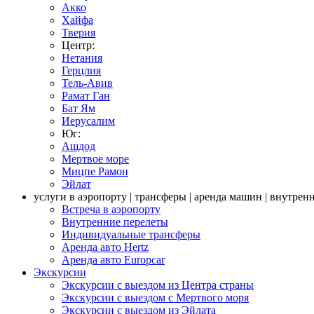
Акко
Хайфа
Тверия
Центр:
Нетания
Герцлия
Тель-Авив
Рамат Ган
Бат Ям
Иерусалим
Юг:
Ашдод
Мертвое море
Мицпе Рамон
Эйлат
услуги в аэропорту | трансферы | аренда машин | внутрен
Встреча в аэропорту
Внутренние перелеты
Индивидуальные трансферы
Аренда авто Hertz
Аренда авто Europcar
Экскурсии
Экскурсии с выездом из Центра страны
Экскурсии с выездом c Мертвого моря
Экскурсии с выездом из Эйлата