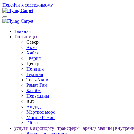
Перейти к содержимому
Главная
Гостиницы
Север:
Акко
Хайфа
Тверия
Центр:
Нетания
Герцлия
Тель-Авив
Рамат Ган
Бат Ям
Иерусалим
Юг:
Ашдод
Мертвое море
Мицпе Рамон
Эйлат
услуги в аэропорту | трансферы | аренда машин | внутрен
Встреча в аэропорту