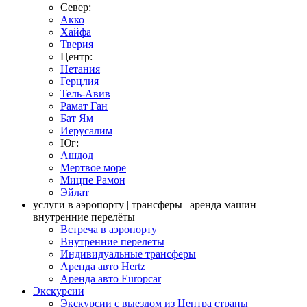
Север:
Акко
Хайфа
Тверия
Центр:
Нетания
Герцлия
Тель-Авив
Рамат Ган
Бат Ям
Иерусалим
Юг:
Ашдод
Мертвое море
Мицпе Рамон
Эйлат
услуги в аэропорту | трансферы | аренда машин |
внутренние перелёты
Встреча в аэропорту
Внутренние перелеты
Индивидуальные трансферы
Аренда авто Hertz
Аренда авто Europcar
Экскурсии
Экскурсии с выездом из Центра страны