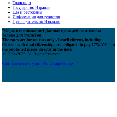
Транспорт
Государство Израиль
Еда и рестораны
Информация для туристов
Путеводитель по Израилю
*Обратите внимание ! Данные цены действительны
только для туристов.
The rates are for tourists only - Israeli citizens, including
Citizens with dual citizenship, are obligated to pay 17% VAT on
the published prices directly in the hotel
© 2004-2023. All Rights Reserved
Сайт сделан в студии Pro Design Group