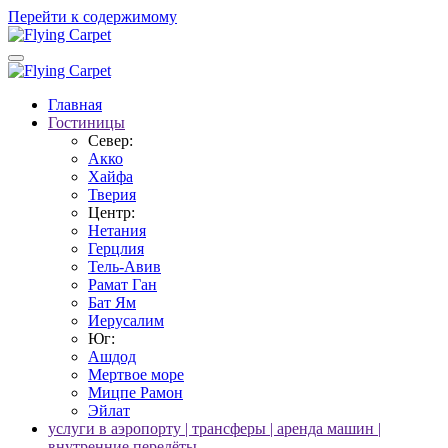
Перейти к содержимому
Главная
Гостиницы
Север:
Акко
Хайфа
Тверия
Центр:
Нетания
Герцлия
Тель-Авив
Рамат Ган
Бат Ям
Иерусалим
Юг:
Ашдод
Мертвое море
Мицпе Рамон
Эйлат
услуги в аэропорту | трансферы | аренда машин |
внутренние перелёты