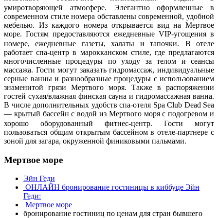
умиротворяющей атмосфере.
Элегантно оформленные в
современном стиле номера обставлены современной, удобной
мебелью. Из каждого номера открывается вид на Мертвое
море. Гостям предоставляются ежедневные VIP-угощения в
номере, ежедневные газеты, халаты и тапочки.
В отеле
работает спа-центр в марокканском стиле, где предлагаются
многочисленные процедуры по уходу за телом и сеансы
массажа. Гости могут заказать гидромассаж, индивидуальные
серные ванны и разнообразные процедуры с использованием
знаменитой грязи Мертвого моря. Также в распоряжении
гостей сухая/влажная финская сауна и гидромассажная ванна.
В числе дополнительных удобств спа-отеля Spa Club Dead Sea
— крытый бассейн с водой из Мертвого моря с подогревом и
хорошо оборудованный фитнес-центр.
Гости могут
пользоваться общим открытым бассейном в отеле-партнере с
зоной для загара, окруженной финиковыми пальмами.
Мертвое море
Эйн Геди
ОНЛАЙН бронирование гостиницы в киббуце Эйн
Геди:
Мертвое море
бронирование гостиниц по ценам для стран бывшего