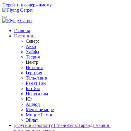
Перейти к содержимому
Главная
Гостиницы
Север:
Акко
Хайфа
Тверия
Центр:
Нетания
Герцлия
Тель-Авив
Рамат Ган
Бат Ям
Иерусалим
Юг:
Ашдод
Мертвое море
Мицпе Рамон
Эйлат
услуги в аэропорту | трансферы | аренда машин |
внутренние перелёты