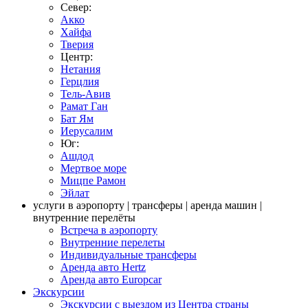
Север:
Акко
Хайфа
Тверия
Центр:
Нетания
Герцлия
Тель-Авив
Рамат Ган
Бат Ям
Иерусалим
Юг:
Ашдод
Мертвое море
Мицпе Рамон
Эйлат
услуги в аэропорту | трансферы | аренда машин |
внутренние перелёты
Встреча в аэропорту
Внутренние перелеты
Индивидуальные трансферы
Аренда авто Hertz
Аренда авто Europcar
Экскурсии
Экскурсии с выездом из Центра страны