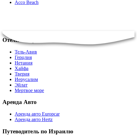
Acco Beach
Отели в Израиле
Тель-Авив
Герцлия
Нетания
Хайфа
Тверия
Иерусалим
Эйлат
Мертвое море
Аренда Авто
Аренда авто Europcar
Аренда авто Hertz
Путеводитель по Израилю