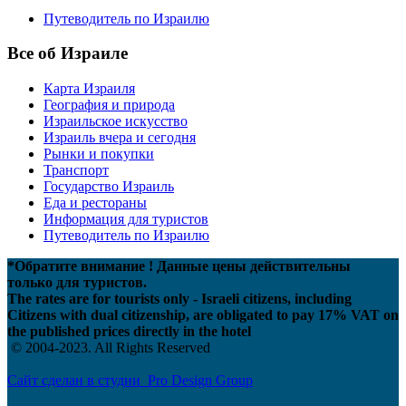
Путеводитель по Израилю
Все об Израиле
Карта Израиля
География и природа
Израильское искусство
Израиль вчера и сегодня
Рынки и покупки
Транспорт
Государство Израиль
Еда и рестораны
Информация для туристов
Путеводитель по Израилю
*Обратите внимание ! Данные цены действительны
только для туристов.
The rates are for tourists only - Israeli citizens, including
Citizens with dual citizenship, are obligated to pay 17% VAT on
the published prices directly in the hotel
© 2004-2023. All Rights Reserved
Сайт сделан в студии Pro Design Group