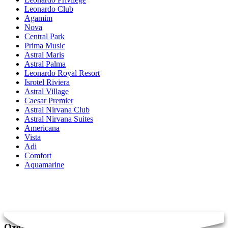
Leonardo Club
Agamim
Nova
Central Park
Prima Music
Astral Maris
Astral Palma
Leonardo Royal Resort
Isrotel Riviera
Astral Village
Caesar Premier
Astral Nirvana Club
Astral Nirvana Suites
Americana
Vista
Adi
Comfort
Aquamarine
Отели в Израиле