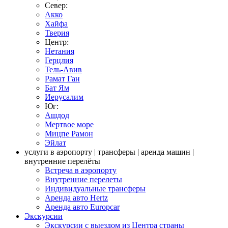
Север:
Акко
Хайфа
Тверия
Центр:
Нетания
Герцлия
Тель-Авив
Рамат Ган
Бат Ям
Иерусалим
Юг:
Ашдод
Мертвое море
Мицпе Рамон
Эйлат
услуги в аэропорту | трансферы | аренда машин |
внутренние перелёты
Встреча в аэропорту
Внутренние перелеты
Индивидуальные трансферы
Аренда авто Hertz
Аренда авто Europcar
Экскурсии
Экскурсии с выездом из Центра страны