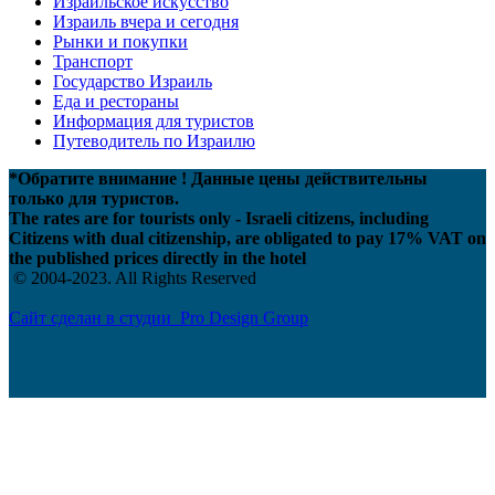
Израильское искусство
Израиль вчера и сегодня
Рынки и покупки
Транспорт
Государство Израиль
Еда и рестораны
Информация для туристов
Путеводитель по Израилю
*Обратите внимание ! Данные цены действительны
только для туристов.
The rates are for tourists only - Israeli citizens, including
Citizens with dual citizenship, are obligated to pay 17% VAT on
the published prices directly in the hotel
© 2004-2023. All Rights Reserved
Сайт сделан в студии Pro Design Group