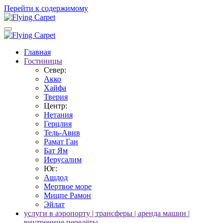
Перейти к содержимому
Главная
Гостиницы
Север:
Акко
Хайфа
Тверия
Центр:
Нетания
Герцлия
Тель-Авив
Рамат Ган
Бат Ям
Иерусалим
Юг:
Ашдод
Мертвое море
Мицпе Рамон
Эйлат
услуги в аэропорту | трансферы | аренда машин |
внутренние перелёты