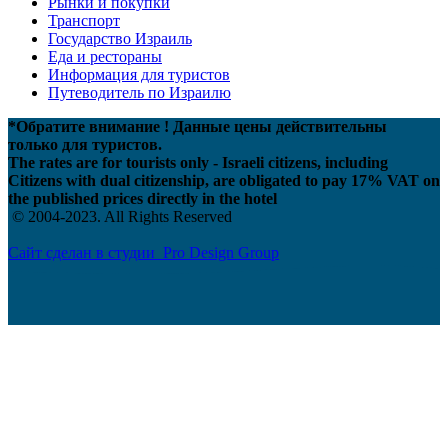
Рынки и покупки
Транспорт
Государство Израиль
Еда и рестораны
Информация для туристов
Путеводитель по Израилю
*Обратите внимание ! Данные цены действительны
только для туристов.
The rates are for tourists only - Israeli citizens, including
Citizens with dual citizenship, are obligated to pay 17% VAT on
the published prices directly in the hotel
© 2004-2023. All Rights Reserved
Сайт сделан в студии Pro Design Group