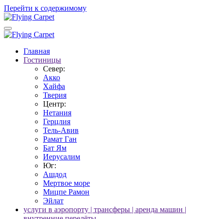
Перейти к содержимому
Главная
Гостиницы
Север:
Акко
Хайфа
Тверия
Центр:
Нетания
Герцлия
Тель-Авив
Рамат Ган
Бат Ям
Иерусалим
Юг:
Ашдод
Мертвое море
Мицпе Рамон
Эйлат
услуги в аэропорту | трансферы | аренда машин |
внутренние перелёты