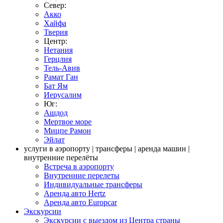
Север:
Акко
Хайфа
Тверия
Центр:
Нетания
Герцлия
Тель-Авив
Рамат Ган
Бат Ям
Иерусалим
Юг:
Ашдод
Мертвое море
Мицпе Рамон
Эйлат
услуги в аэропорту | трансферы | аренда машин |
внутренние перелёты
Встреча в аэропорту
Внутренние перелеты
Индивидуальные трансферы
Аренда авто Hertz
Аренда авто Europcar
Экскурсии
Экскурсии с выездом из Центра страны