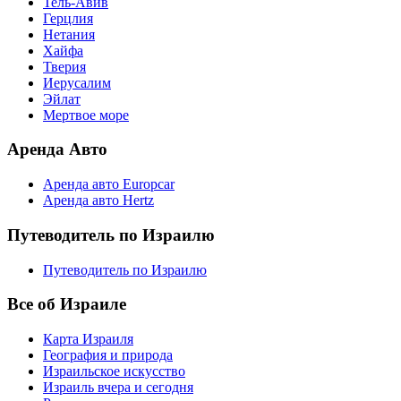
Тель-Авив
Герцлия
Нетания
Хайфа
Тверия
Иерусалим
Эйлат
Мертвое море
Аренда Авто
Аренда авто Europcar
Аренда авто Hertz
Путеводитель по Израилю
Путеводитель по Израилю
Все об Израиле
Карта Израиля
География и природа
Израильское искусство
Израиль вчера и сегодня