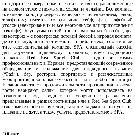
стандартные номера, обычные свиты и свиты, расположенные
на первом этаже с прямым выходом на лужайку. Все комнаты
оснащены кондиционером, кабельным телевидением, радио,
телефоном; имеется холодильник, сейф, фен, кофейный
уголок (электрочайник и все необходимое для приготовления
чая/кофе). К услугам гостей: три плавательных бассейна, два
из которых – с подогревом; детский бассейн, игровая комната,
детский клуб, интернет-комната и библиотека, спортивный
тир, оздоровительный комплекс SPA, специальный бассейн
для обучения подводному плаванию, клуб подводного
плавания
Red Sea Sport Club
– один из самых
профессиональных в Израиле, предоставляющий современное
оборудование и снаряжение для подводного плавания
(“Padi”), бар, ресторан, спортивные и развлекательные
мероприятия, проводимые у бассейна или в лобби гостиницы.
В зависимости от продолжительности проживания в отеле,
гости набирают баллы, которые могут использовать на
различного рода водные и спортивные развлечения,
предлагаемые в рамках гостиницы или в Red Sea Sport Club:
ознакомительное погружение, катание на джипах по пустыне,
плавание на яхте, а также услуги, предоставляемые в SPA.
Эйлат