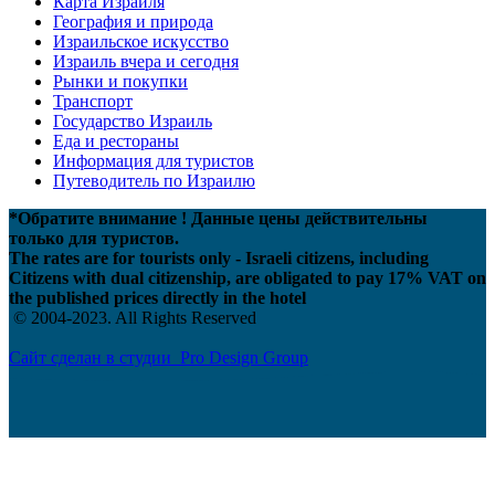
Карта Израиля
География и природа
Израильское искусство
Израиль вчера и сегодня
Рынки и покупки
Транспорт
Государство Израиль
Еда и рестораны
Информация для туристов
Путеводитель по Израилю
*Обратите внимание ! Данные цены действительны
только для туристов.
The rates are for tourists only - Israeli citizens, including
Citizens with dual citizenship, are obligated to pay 17% VAT on
the published prices directly in the hotel
© 2004-2023. All Rights Reserved
Сайт сделан в студии Pro Design Group