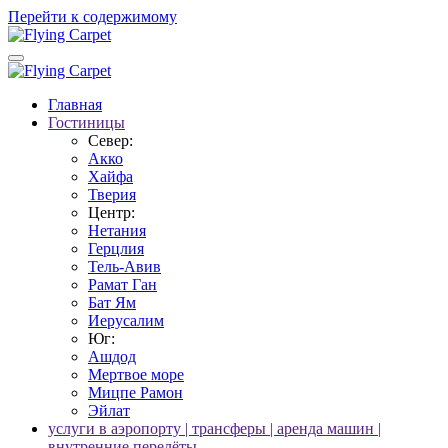
Перейти к содержимому
Главная
Гостиницы
Север:
Акко
Хайфа
Тверия
Центр:
Нетания
Герцлия
Тель-Авив
Рамат Ган
Бат Ям
Иерусалим
Юг:
Ашдод
Мертвое море
Мицпе Рамон
Эйлат
услуги в аэропорту | трансферы | аренда машин |
внутренние перелёты