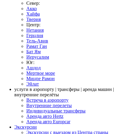
Север:
Акко
Хайфа
Тверия
Центр:
Нетания
Герцлия
Тель-Авив
Рамат Ган
Бат Ям
Иерусалим
Юг:
Ашдод
Мертвое море
Мицпе Рамон
Эйлат
услуги в аэропорту | трансферы | аренда машин |
внутренние перелёты
Встреча в аэропорту
Внутренние перелеты
Индивидуальные трансферы
Аренда авто Hertz
Аренда авто Europcar
Экскурсии
Экскурсии с выездом из Центра страны